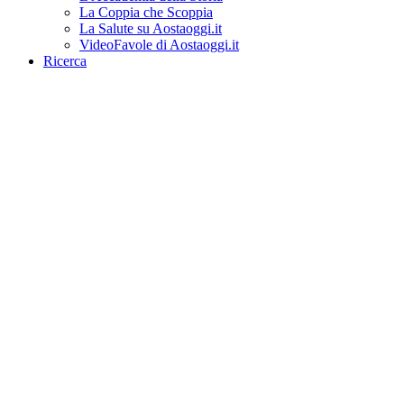
La Coppia che Scoppia
La Salute su Aostaoggi.it
VideoFavole di Aostaoggi.it
Ricerca