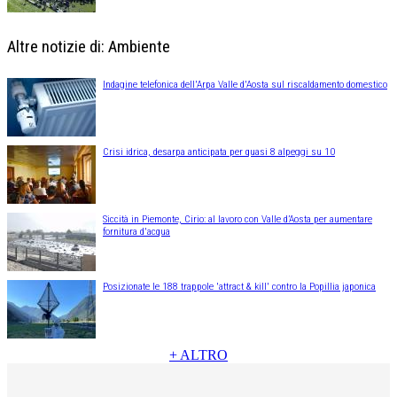
Altre notizie di: Ambiente
Indagine telefonica dell'Arpa Valle d'Aosta sul riscaldamento domestico
Crisi idrica, desarpa anticipata per quasi 8 alpeggi su 10
Siccità in Piemonte, Cirio: al lavoro con Valle d’Aosta per aumentare
fornitura d'acqua
Posizionate le 188 trappole 'attract & kill' contro la Popillia japonica
+ ALTRO