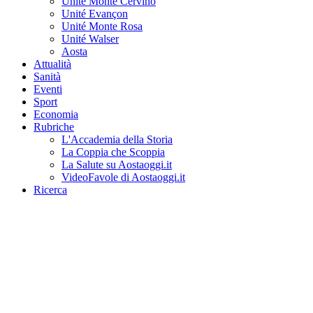
Unité Monte Cervino
Unité Evançon
Unité Monte Rosa
Unité Walser
Aosta
Attualità
Sanità
Eventi
Sport
Economia
Rubriche
L'Accademia della Storia
La Coppia che Scoppia
La Salute su Aostaoggi.it
VideoFavole di Aostaoggi.it
Ricerca