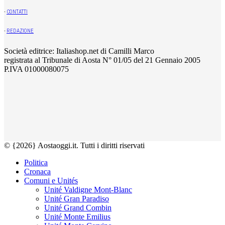
-
CONTATTI
-
REDAZIONE
Società editrice: Italiashop.net di Camilli Marco
registrata al Tribunale di Aosta N° 01/05 del 21 Gennaio 2005
P.IVA 01000080075
© {2026} Aostaoggi.it. Tutti i diritti riservati
Politica
Cronaca
Comuni e Unités
Unité Valdigne Mont-Blanc
Unité Gran Paradiso
Unité Grand Combin
Unité Monte Emilius