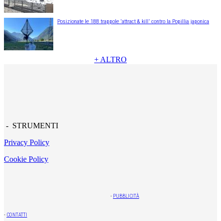
Posizionate le 188 trappole 'attract & kill' contro la Popillia japonica
+ ALTRO
- STRUMENTI
Privacy Policy
Cookie Policy
-
PUBBLICITÀ
-
CONTATTI