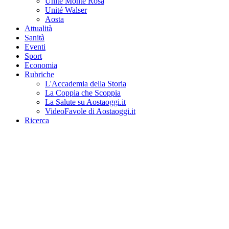
Unité Monte Rosa
Unité Walser
Aosta
Attualità
Sanità
Eventi
Sport
Economia
Rubriche
L'Accademia della Storia
La Coppia che Scoppia
La Salute su Aostaoggi.it
VideoFavole di Aostaoggi.it
Ricerca