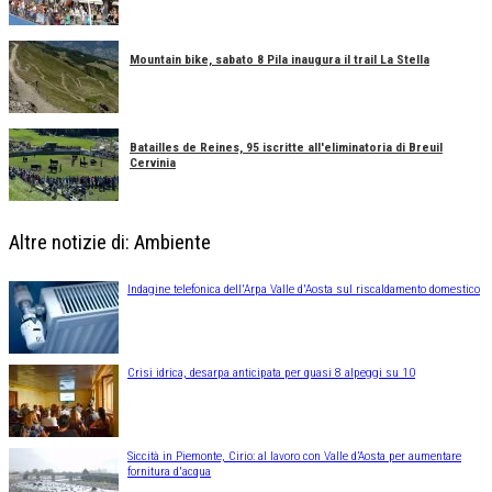
Mountain bike, sabato 8 Pila inaugura il trail La Stella
Batailles de Reines, 95 iscritte all'eliminatoria di Breuil
Cervinia
Altre notizie di: Ambiente
Indagine telefonica dell'Arpa Valle d'Aosta sul riscaldamento domestico
Crisi idrica, desarpa anticipata per quasi 8 alpeggi su 10
Siccità in Piemonte, Cirio: al lavoro con Valle d’Aosta per aumentare
fornitura d'acqua