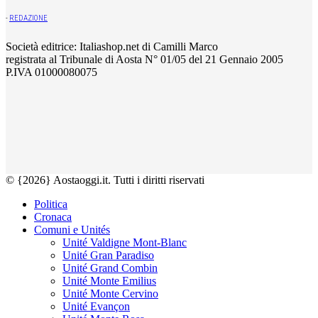
-
REDAZIONE
Società editrice: Italiashop.net di Camilli Marco
registrata al Tribunale di Aosta N° 01/05 del 21 Gennaio 2005
P.IVA 01000080075
© {2026} Aostaoggi.it. Tutti i diritti riservati
Politica
Cronaca
Comuni e Unités
Unité Valdigne Mont-Blanc
Unité Gran Paradiso
Unité Grand Combin
Unité Monte Emilius
Unité Monte Cervino
Unité Evançon