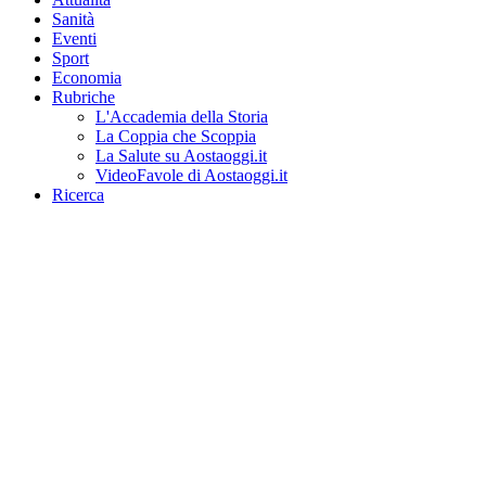
Sanità
Eventi
Sport
Economia
Rubriche
L'Accademia della Storia
La Coppia che Scoppia
La Salute su Aostaoggi.it
VideoFavole di Aostaoggi.it
Ricerca