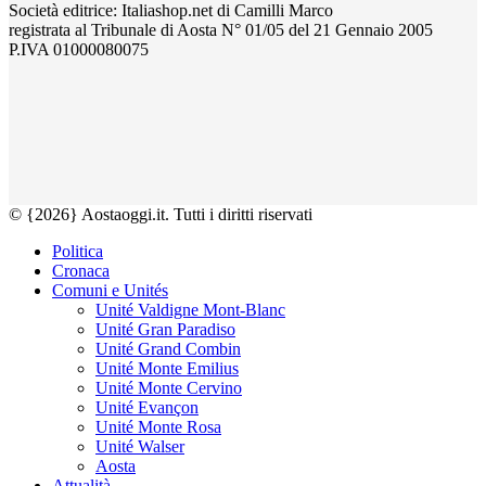
Società editrice: Italiashop.net di Camilli Marco
registrata al Tribunale di Aosta N° 01/05 del 21 Gennaio 2005
P.IVA 01000080075
© {2026} Aostaoggi.it. Tutti i diritti riservati
Politica
Cronaca
Comuni e Unités
Unité Valdigne Mont-Blanc
Unité Gran Paradiso
Unité Grand Combin
Unité Monte Emilius
Unité Monte Cervino
Unité Evançon
Unité Monte Rosa
Unité Walser
Aosta
Attualità