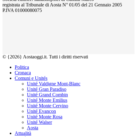
registrata al Tribunale di Aosta N° 01/05 del 21 Gennaio 2005
P.IVA 01000080075
© {2026} Aostaoggi.it. Tutti i diritti riservati
Politica
Cronaca
Comuni e Unités
Unité Valdigne Mont-Blanc
Unité Gran Paradiso
Unité Grand Combin
Unité Monte Emilius
Unité Monte Cervino
Unité Evançon
Unité Monte Rosa
Unité Walser
Aosta
Attualità