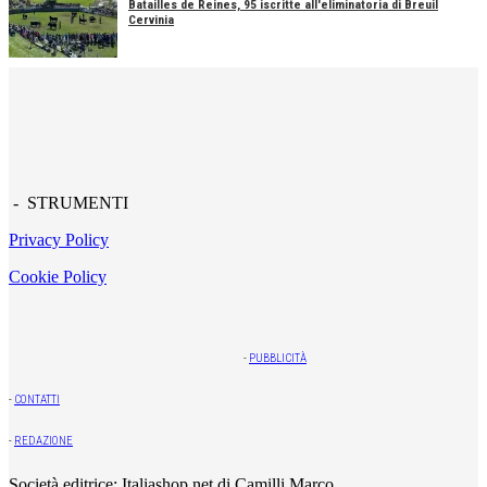
Batailles de Reines, 95 iscritte all'eliminatoria di Breuil
Cervinia
- STRUMENTI
Privacy Policy
Cookie Policy
-
PUBBLICITÀ
-
CONTATTI
-
REDAZIONE
Società editrice: Italiashop.net di Camilli Marco