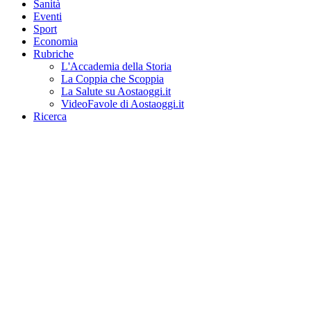
Sanità
Eventi
Sport
Economia
Rubriche
L'Accademia della Storia
La Coppia che Scoppia
La Salute su Aostaoggi.it
VideoFavole di Aostaoggi.it
Ricerca