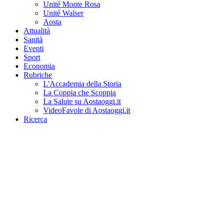
Unité Monte Rosa
Unité Walser
Aosta
Attualità
Sanità
Eventi
Sport
Economia
Rubriche
L'Accademia della Storia
La Coppia che Scoppia
La Salute su Aostaoggi.it
VideoFavole di Aostaoggi.it
Ricerca