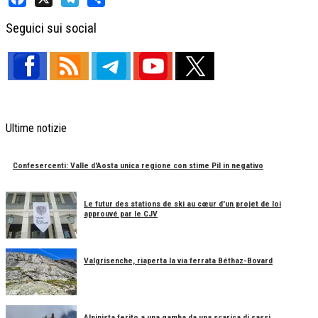
Facebook
X
Telegram
Share
Seguici sui social
Ultime notizie
Confesercenti: Valle d'Aosta unica regione con stime Pil in negativo
Le futur des stations de ski au cœur d'un projet de loi
approuvé par le CJV
Valgrisenche, riaperta la via ferrata Béthaz-Bovard
Alpinista ferito a una gamba da una scarica di sassi