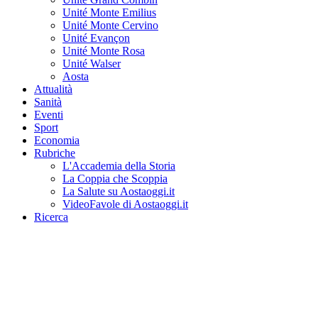
Unité Monte Emilius
Unité Monte Cervino
Unité Evançon
Unité Monte Rosa
Unité Walser
Aosta
Attualità
Sanità
Eventi
Sport
Economia
Rubriche
L'Accademia della Storia
La Coppia che Scoppia
La Salute su Aostaoggi.it
VideoFavole di Aostaoggi.it
Ricerca