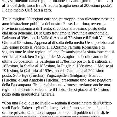
+2,781 ottenuto dalla regione finlandese Åland (primo posto in Ue)
al -2,658 della turca Bati Anadolu (maglia nera al 206esimo posto).
Il dato medio Ue è pari a zero.
Tra le migliori 30 regioni europee, purtroppo, non rileviamo nessuna
amministrazione pubblica del nostro Paese. La prima, ovvero la
Provincia autonoma di Trento, si colloca al 36esimo posto della
classifica generale. Di seguito troviamo la Provincia autonoma di
Bolzano al 39esimo, la Valle d’Aosta al 72esimo e il Friuli Venezia
Giulia al 98 esimo. Appena al di sotto della media Ue si posiziona al
129 esimo posto il Veneto, al 132esimo l’Emilia Romagna e di
seguito tutte le altre regioni italiane. Pesantissima la situazione che si
verifica al Sud: ben 7 regioni del Mezzogiorno si collocano nelle
ultime 30 posizioni: la Sardegna al 178esimo posto, la Basilicata al
182esimo, la Sicilia al 185esimo, la Puglia al 188esimo, il Molise al
191esimo, la Calabria al 193esimo e la Campania al 202esimo
posto. Solo Ege (Turchia), Yugozapaden (Bulgaria), Istanbul
(Turchia) e Bati Anadolu (Turchia), presentano uno score peggiore
della Pa campana. Tra le realtà meno virtuose troviamo anche una
regione del Centro, vale a dire il Lazio, che si piazza al 184esimo
posto della graduatoria generale.
“Con una Pa di questo livello – segnala il coordinatore dell’Ufficio
studi Paolo Zabeo – gli effetti negativi si fanno sentire anche nel
settore privato. Quando ci rapportiamo con il pubblico i ritardi, le