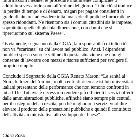
informazioni inesatte, le procedure inutilmente complicate o
addirittura vessatorie sono all’ordine del giorno. Tutto ciò si traduce
in perdite di tempo e di denaro, magari per pagare consulenti in
grado di aiutarci ad evadere tutta una serie di pratiche burocratiche
spesso ridondanti. Ne risentono sia i comuni cittadini sia le imprese,
soprattutto quelle di piccola dimensione, con danni che si
ripercuotono sul sistema-Paese”.
Ovviamente, segnalano dalla CGIA, la responsabilità di tutto ciò
non va “scaricata” su chi lavora nel pubblico. Anzi. I dipendenti
pubblici spesso sono le vittime di questa situazione che non gli
consente di lavorare con mezzi e risorse sufficienti per svolgere il
proprio compito.
Conclude il Segretario della CGIA Renato Mason: “La sanità al
Nord, le forze dell’ordine, molti centri di ricerca e istituti universitari
italiani presentano delle performance che non temono confronti in
tutta l’Ue. Tuttavia è necessario rendere più efficienti i servizi offerti
dalle amministrazioni pubbliche, affinché siano sempre più centrali
per il sostegno della crescita, perché migliorare i servizi vuol dire
elevare il prodotto delle prestazioni pubbliche e quindi il contributo
dell'attività amministrativa allo sviluppo del Paese”.
Clara Rossi