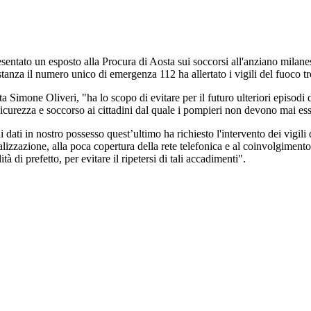
entato un esposto alla Procura di Aosta sui soccorsi all'anziano milanes
stanza il numero unico di emergenza 112 ha allertato i vigili del fuoco tr
a Simone Oliveri, "ha lo scopo di evitare per il futuro ulteriori episodi 
 sicurezza e soccorso ai cittadini dal quale i pompieri non devono mai es
ai dati in nostro possesso quest’ultimo ha richiesto l'intervento dei vigi
lizzazione, alla poca copertura della rete telefonica e al coinvolgimento
à di prefetto, per evitare il ripetersi di tali accadimenti".