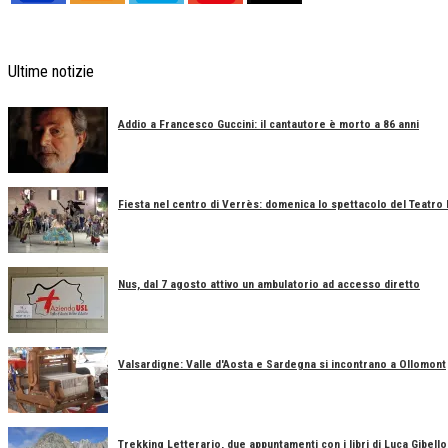
Ultime notizie
Addio a Francesco Guccini: il cantautore è morto a 86 anni
Fiesta nel centro di Verrès: domenica lo spettacolo del Teatro
Nus, dal 7 agosto attivo un ambulatorio ad accesso diretto
Valsardigne: Valle d'Aosta e Sardegna si incontrano a Ollomont
Trekking Letterario, due appuntamenti con i libri di Luca Gibell