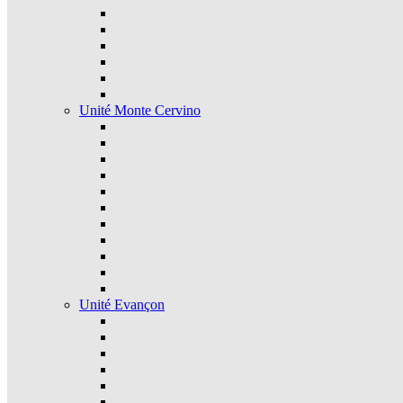
Unité Monte Cervino
Unité Evançon