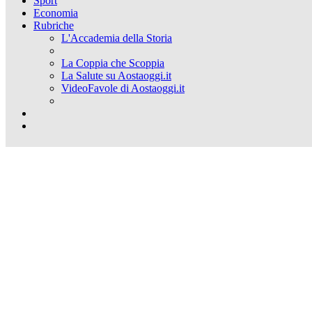
Sport
Economia
Rubriche
L'Accademia della Storia
La Coppia che Scoppia
La Salute su Aostaoggi.it
VideoFavole di Aostaoggi.it