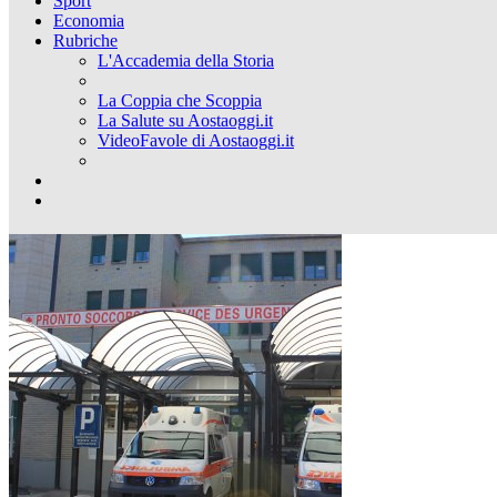
Sport
Economia
Rubriche
L'Accademia della Storia
La Coppia che Scoppia
La Salute su Aostaoggi.it
VideoFavole di Aostaoggi.it