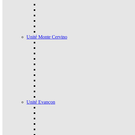
Unité Monte Cervino
Unité Evançon