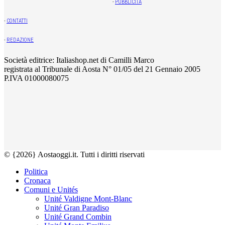
-
PUBBLICITÀ
-
CONTATTI
-
REDAZIONE
Società editrice: Italiashop.net di Camilli Marco
registrata al Tribunale di Aosta N° 01/05 del 21 Gennaio 2005
P.IVA 01000080075
© {2026} Aostaoggi.it. Tutti i diritti riservati
Politica
Cronaca
Comuni e Unités
Unité Valdigne Mont-Blanc
Unité Gran Paradiso
Unité Grand Combin