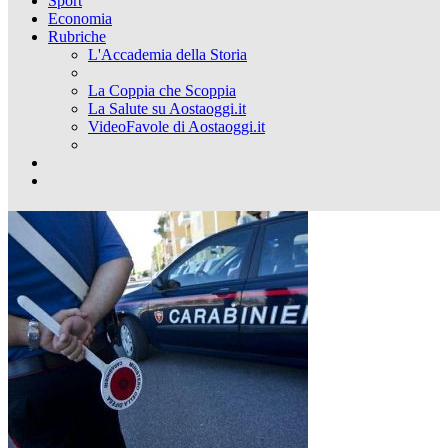
Sport
Economia
Rubriche
L'Accademia della Storia
La Coppia che Scoppia
La Salute su Aostaoggi.it
VideoFavole di Aostaoggi.it