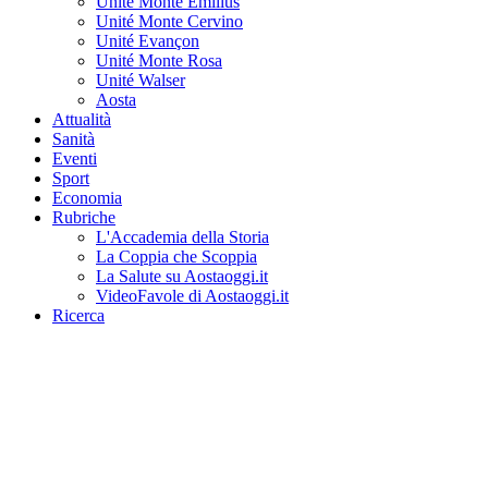
Unité Monte Emilius
Unité Monte Cervino
Unité Evançon
Unité Monte Rosa
Unité Walser
Aosta
Attualità
Sanità
Eventi
Sport
Economia
Rubriche
L'Accademia della Storia
La Coppia che Scoppia
La Salute su Aostaoggi.it
VideoFavole di Aostaoggi.it
Ricerca