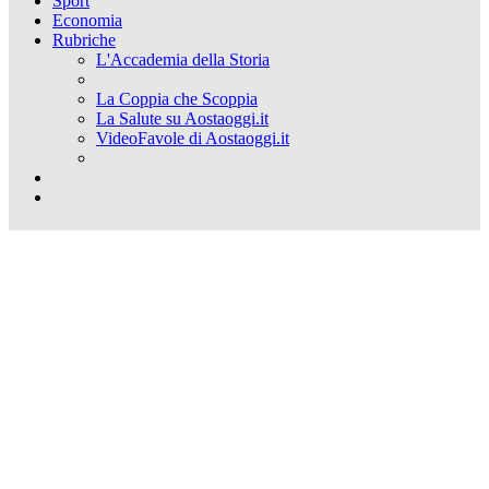
Sport
Economia
Rubriche
L'Accademia della Storia
La Coppia che Scoppia
La Salute su Aostaoggi.it
VideoFavole di Aostaoggi.it