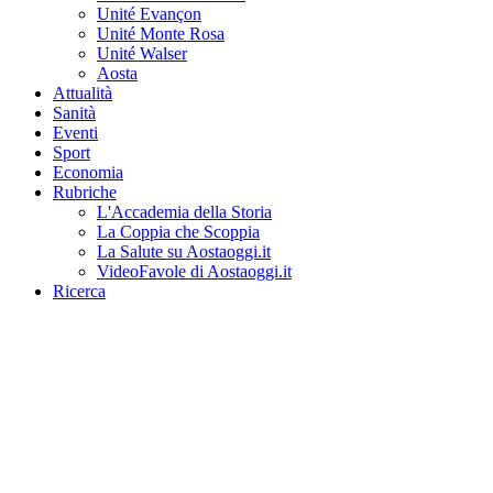
Unité Evançon
Unité Monte Rosa
Unité Walser
Aosta
Attualità
Sanità
Eventi
Sport
Economia
Rubriche
L'Accademia della Storia
La Coppia che Scoppia
La Salute su Aostaoggi.it
VideoFavole di Aostaoggi.it
Ricerca