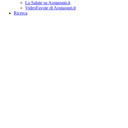
La Salute su Aostaoggi.it
VideoFavole di Aostaoggi.it
Ricerca