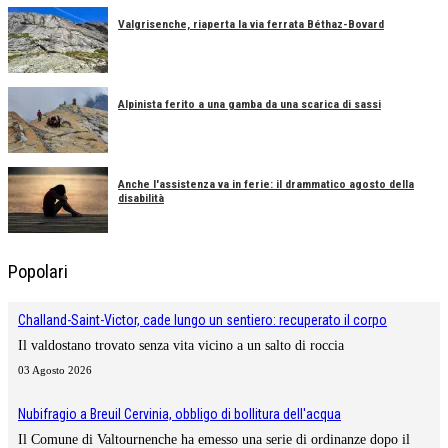
Valgrisenche, riaperta la via ferrata Béthaz-Bovard
Alpinista ferito a una gamba da una scarica di sassi
Anche l'assistenza va in ferie: il drammatico agosto della
disabilità
Popolari
Challand-Saint-Victor, cade lungo un sentiero: recuperato il corpo
Il valdostano trovato senza vita vicino a un salto di roccia
03 Agosto 2026
Nubifragio a Breuil Cervinia, obbligo di bollitura dell'acqua
Il Comune di Valtournenche ha emesso una serie di ordinanze dopo il