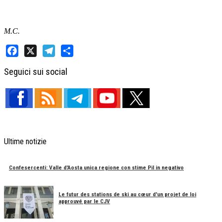
M.C.
Facebook
X
Telegram
Share
Seguici sui social
Ultime notizie
Confesercenti: Valle d'Aosta unica regione con stime Pil in negativo
Le futur des stations de ski au cœur d'un projet de loi
approuvé par le CJV