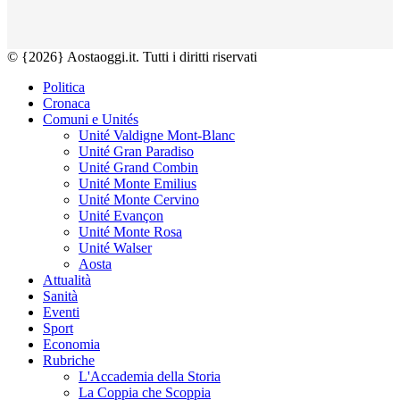
© {2026} Aostaoggi.it. Tutti i diritti riservati
Politica
Cronaca
Comuni e Unités
Unité Valdigne Mont-Blanc
Unité Gran Paradiso
Unité Grand Combin
Unité Monte Emilius
Unité Monte Cervino
Unité Evançon
Unité Monte Rosa
Unité Walser
Aosta
Attualità
Sanità
Eventi
Sport
Economia
Rubriche
L'Accademia della Storia
La Coppia che Scoppia