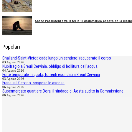
Anche l'assistenza va in ferie: il drammatico agosto della disabil
Popolari
Challand-Saint-Victor, cade lungo un sentiero: recuperato il corpo
03 Agosto 2026
Nubifragio a Breuil Cervinia, obbligo di bollitura dell'acqua
04 Agosto 2026
Forte temporale in quota, torrenti esondati a Breuil Cervinia
03 Agosto 2026
Frana sul Cervino, sospese le ascese
06 Agosto 2026
Supermercato quartiere Dora, il sindaco di Aosta audito in Commissione
06 Agosto 2026