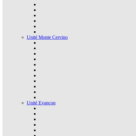
Unité Monte Cervino
Unité Evançon