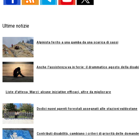
Ultime notizie
Alpinista ferito a una gamba da una scarica di sassi
Anche l'assistenza va in ferie: il drammatico agosto della disabil
Liste d'attesa, Marzi: alcune iniziative efficaci, altre da migliorare
Dodici nuovi agenti forestali assegnati alle stazioni valdostane
Contributi disabilità, cambiano i criteri di priorità delle domande