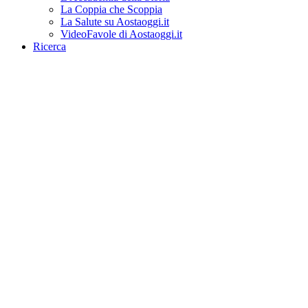
La Coppia che Scoppia
La Salute su Aostaoggi.it
VideoFavole di Aostaoggi.it
Ricerca