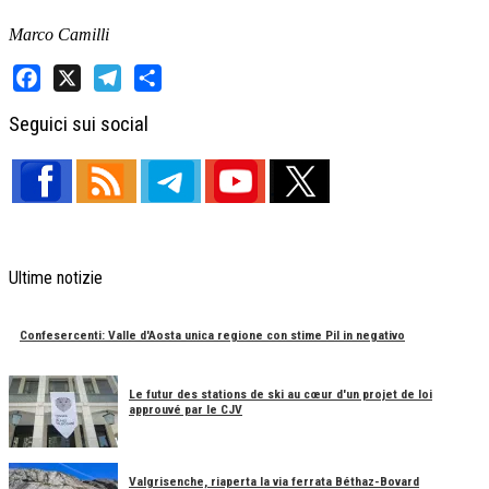
Marco Camilli
Facebook
X
Telegram
Share
Seguici sui social
Ultime notizie
Confesercenti: Valle d'Aosta unica regione con stime Pil in negativo
Le futur des stations de ski au cœur d'un projet de loi
approuvé par le CJV
Valgrisenche, riaperta la via ferrata Béthaz-Bovard