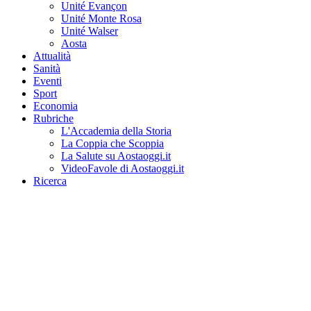
Unité Evançon
Unité Monte Rosa
Unité Walser
Aosta
Attualità
Sanità
Eventi
Sport
Economia
Rubriche
L'Accademia della Storia
La Coppia che Scoppia
La Salute su Aostaoggi.it
VideoFavole di Aostaoggi.it
Ricerca