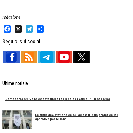
redazione
Facebook
X
Telegram
Share
Seguici sui social
Ultime notizie
Confesercenti: Valle d'Aosta unica regione con stime Pil in negativo
Le futur des stations de ski au cœur d'un projet de loi
approuvé par le CJV