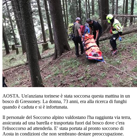
AOSTA. Un'anziana torinese è stata soccorsa questa mattina in un
bosco di Gressoney. La donna, 73 anni, era alla ricerca di funghi
quando è caduta e si è infortunata.
Il personale del Soccorso alpino valdostano l'ha raggiunta via terra,
assicurata ad una barella e trasportata fuori dal bosco dove c'era
l'elisoccorso ad attenderla. E' stata portata al pronto soccorso di
Aosta in condizioni che non sembrano destare preoccupazione.