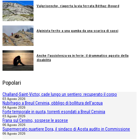
Valgrisenche, riaperta la via ferrata Béthaz-Bovard
Alpinista ferito a una gamba da una scarica di sassi
Anche l'assistenza va in ferie: il drammatico agosto della
disabilità
Popolari
Challand-Saint-Victor, cade lungo un sentiero: recuperato il corpo
03 Agosto 2026
Nubifragio a Breuil Cervinia, obbligo di bollitura dell'acqua
04 Agosto 2026
Forte temporale in quota, torrenti esondati a Breuil Cervinia
03 Agosto 2026
Frana sul Cervino, sospese le ascese
06 Agosto 2026
Supermercato quartiere Dora, il sindaco di Aosta audito in Commissione
06 Agosto 2026