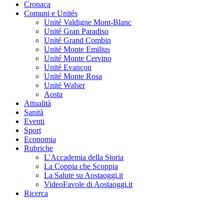
Cronaca
Comuni e Unités
Unité Valdigne Mont-Blanc
Unité Gran Paradiso
Unité Grand Combin
Unité Monte Emilius
Unité Monte Cervino
Unité Evançon
Unité Monte Rosa
Unité Walser
Aosta
Attualità
Sanità
Eventi
Sport
Economia
Rubriche
L'Accademia della Storia
La Coppia che Scoppia
La Salute su Aostaoggi.it
VideoFavole di Aostaoggi.it
Ricerca