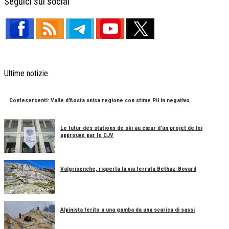
Seguici sui social
Ultime notizie
Confesercenti: Valle d'Aosta unica regione con stime Pil in negativo
Le futur des stations de ski au cœur d'un projet de loi
approuvé par le CJV
Valgrisenche, riaperta la via ferrata Béthaz-Bovard
Alpinista ferito a una gamba da una scarica di sassi