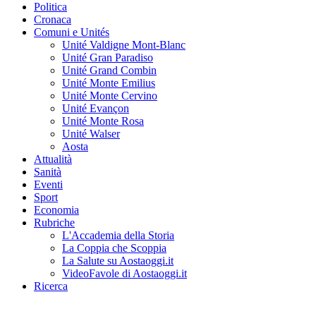
Politica
Cronaca
Comuni e Unités
Unité Valdigne Mont-Blanc
Unité Gran Paradiso
Unité Grand Combin
Unité Monte Emilius
Unité Monte Cervino
Unité Evançon
Unité Monte Rosa
Unité Walser
Aosta
Attualità
Sanità
Eventi
Sport
Economia
Rubriche
L'Accademia della Storia
La Coppia che Scoppia
La Salute su Aostaoggi.it
VideoFavole di Aostaoggi.it
Ricerca