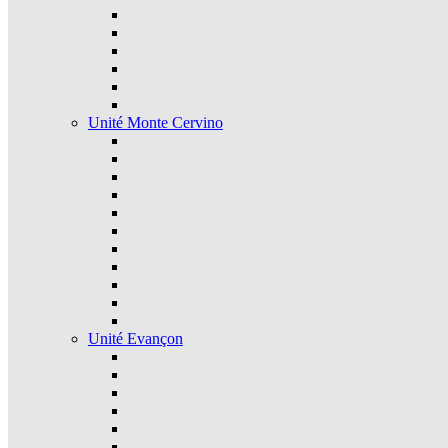
Unité Monte Cervino
Unité Evançon