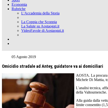
Sport
Economia
Rubriche
L'Accademia della Storia
La Coppia che Scoppia
La Salute su Aostaoggi.it
VideoFavole di Aostaoggi.it
05 Agosto 2019
Omicidio stradale ad Antey, guidatore va ai domiciliari
AOSTA. La procura di 
Michele Di Mattia, to
L'analisi tecnica, aff
della Valtournenche. I
Alla guida dalla vettu
limite consentito (1,