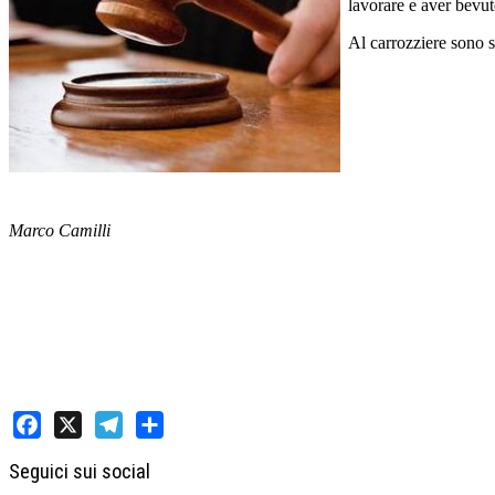
lavorare e aver bevut
Al carrozziere sono st
Marco Camilli
Facebook
X
Telegram
Share
Seguici sui social