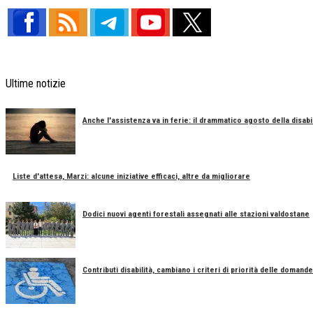
Ultime notizie
Anche l'assistenza va in ferie: il drammatico agosto della disabil
Liste d'attesa, Marzi: alcune iniziative efficaci, altre da migliorare
Dodici nuovi agenti forestali assegnati alle stazioni valdostane
Contributi disabilità, cambiano i criteri di priorità delle domande