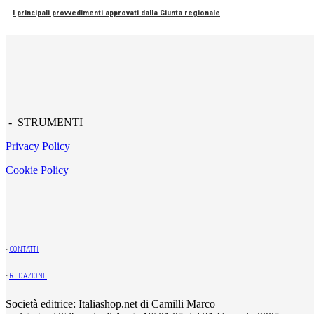
I principali provvedimenti approvati dalla Giunta regionale
- STRUMENTI
Privacy Policy
Cookie Policy
-
CONTATTI
-
REDAZIONE
Società editrice: Italiashop.net di Camilli Marco