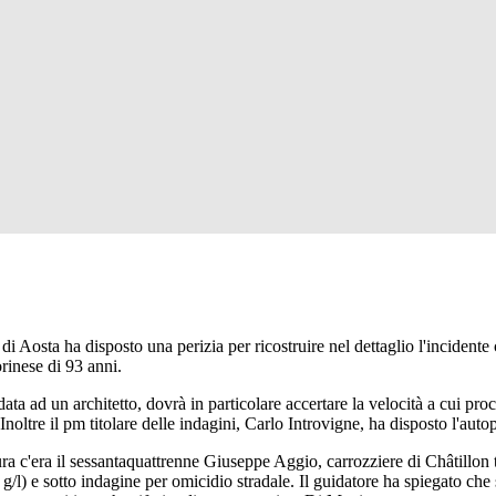
Aosta ha disposto una perizia per ricostruire nel dettaglio l'incidente 
rinese di 93 anni.
idata ad un architetto, dovrà in particolare accertare la velocità a cui pr
noltre il pm titolare delle indagini, Carlo Introvigne, ha disposto l'autop
ra c'era il sessantaquattrenne Giuseppe Aggio, carrozziere di Châtillon tr
5 g/l) e sotto indagine per omicidio stradale. Il guidatore ha spiegato che