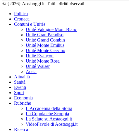
© {2026} Aostaoggi.it. Tutti i diritti riservati
Politica
Cronaca
Comuni e Unités
Unité Valdigne Mont-Blanc
Unité Gran Paradiso
Unité Grand Combin
Unité Monte Emilius
Unité Monte Cervino
Unité Evançon
Unité Monte Rosa
Unité Walser
Aosta
Attualità
Sanità
Eventi
Sport
Economia
Rubriche
L'Accademia della Storia
La Coppia che Scoppia
La Salute su Aostaoggi.it
VideoFavole di Aostaoggi.it
Ricerca