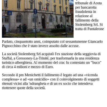
tribunale di Aosta
per bancarotta
fraudolenta in
relazione al
fallimento della
Stolemberg Srl. Si
tratta di Pantaleone
Parlato, cinquantotto anni, coimputato col sessantunenne Giancarlo
Pignocchino che è stato invece assolto dalle accuse.
La società Stolemberg Srl acquistò l'ex stazione della seggiovia di
Staffal, a Gressoney-La-Trinité, per trasformarla in una residenza
turistico-alberghiera. Al momento del crac fu contestato un "buco"
di circa 4 milioni e mezzo di Euro.
Secondo il pm Menichetti il fallimento è legato ad una «vicenda
complessa» e ad «un omicidio» con il coinvolgimento di soggetti
ritenuti vicini alla 'ndrangheta e di un ex socio che intendeva
riottenere quote della società.