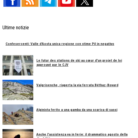
Ultime notizie
Confesercenti: Valle d'Aosta unica regione con stime Pil in negativo
Le futur des stations de ski au cœur d'un projet de loi
approuvé par le CJV
Valgrisenche, riaperta la via ferrata Béthaz-Bovard
Alpinista ferito a una gamba da una scarica di sassi
Anche l'assistenza va in ferie: il drammatico agosto della