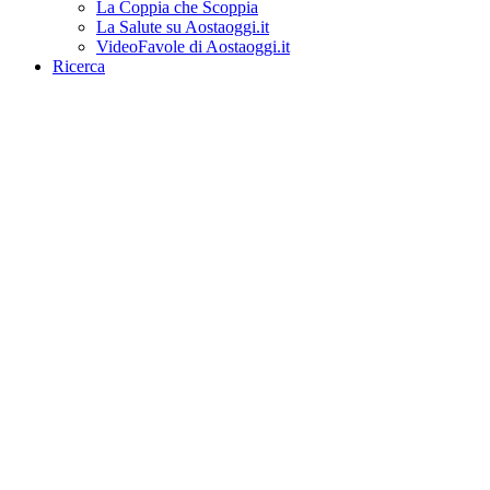
La Coppia che Scoppia
La Salute su Aostaoggi.it
VideoFavole di Aostaoggi.it
Ricerca