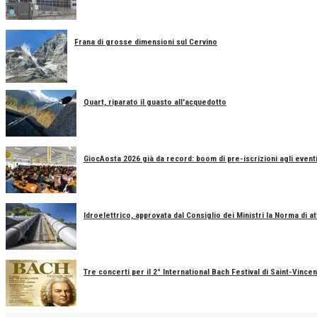
Frana di grosse dimensioni sul Cervino
Quart, riparato il guasto all'acquedotto
GiocAosta 2026 già da record: boom di pre-iscrizioni agli event
Idroelettrico, approvata dal Consiglio dei Ministri la Norma di a
Tre concerti per il 2° International Bach Festival di Saint-Vincen