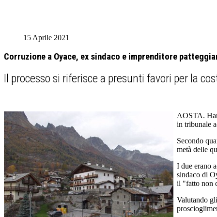
15 Aprile 2021
Corruzione a Oyace, ex sindaco e imprenditore patteggia
Il processo si riferisce a presunti favori per la co
AOSTA. Hanno
in tribunale 
Secondo quant
metà delle qu
I due erano a
sindaco di Oy
il "fatto non 
Valutando gli 
proscioglimen