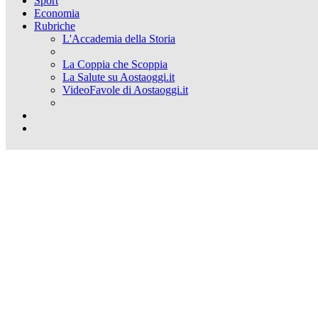
Sport
Economia
Rubriche
L'Accademia della Storia
La Coppia che Scoppia
La Salute su Aostaoggi.it
VideoFavole di Aostaoggi.it