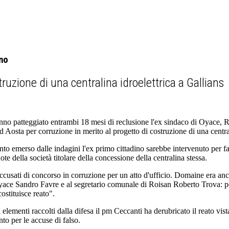
no
struzione di una centralina idroelettrica a Gallians
 patteggiato entrambi 18 mesi di reclusione l'ex sindaco di Oyace, Rem
ad Aosta per corruzione in merito al progetto di costruzione di una central
o emerso dalle indagini l'ex primo cittadino sarebbe intervenuto per fa
ote della società titolare della concessione della centralina stessa.
ccusati di concorso in corruzione per un atto d'ufficio. Domaine era anch
ace Sandro Favre e al segretario comunale di Roisan Roberto Trova: per q
costituisce reato".
elementi raccolti dalla difesa il pm Ceccanti ha derubricato il reato vista 
to per le accuse di falso.