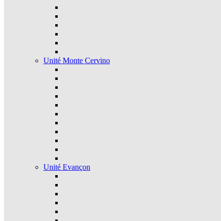
Unité Monte Cervino
Unité Evançon