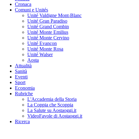
Cronaca
Comuni e Unités
Unité Valdigne Mont-Blanc
Unité Gran Paradiso
Unité Grand Combin
Unité Monte Emilius
Unité Monte Cervino
Unité Evançon
Unité Monte Rosa
Unité Walser
Aosta
Attualità
Sanità
Eventi
Sport
Economia
Rubriche
L'Accademia della Storia
La Coppia che Scoppia
La Salute su Aostaoggi.it
VideoFavole di Aostaoggi.it
Ricerca