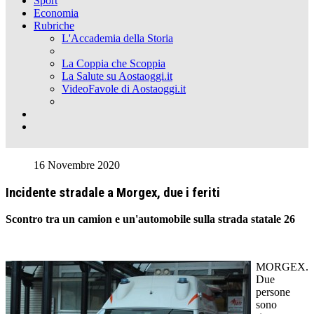
Sport
Economia
Rubriche
L'Accademia della Storia
La Coppia che Scoppia
La Salute su Aostaoggi.it
VideoFavole di Aostaoggi.it
16 Novembre 2020
Incidente stradale a Morgex, due i feriti
Scontro tra un camion e un'automobile sulla strada statale 26
MORGEX.
Due
persone
sono