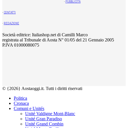
-
PUBBLICITÀ
-
CONTATTI
-
REDAZIONE
Società editrice: Italiashop.net di Camilli Marco
registrata al Tribunale di Aosta N° 01/05 del 21 Gennaio 2005
P.IVA 01000080075
© {2026} Aostaoggi.it. Tutti i diritti riservati
Politica
Cronaca
Comuni e Unités
Unité Valdigne Mont-Blanc
Unité Gran Paradiso
Unité Grand Combin