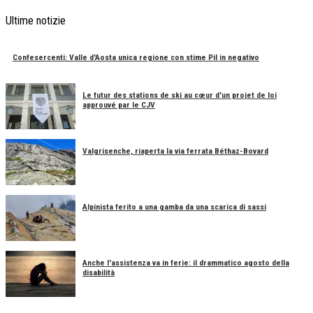
Ultime notizie
Confesercenti: Valle d'Aosta unica regione con stime Pil in negativo
Le futur des stations de ski au cœur d'un projet de loi
approuvé par le CJV
Valgrisenche, riaperta la via ferrata Béthaz-Bovard
Alpinista ferito a una gamba da una scarica di sassi
Anche l'assistenza va in ferie: il drammatico agosto della
disabilità