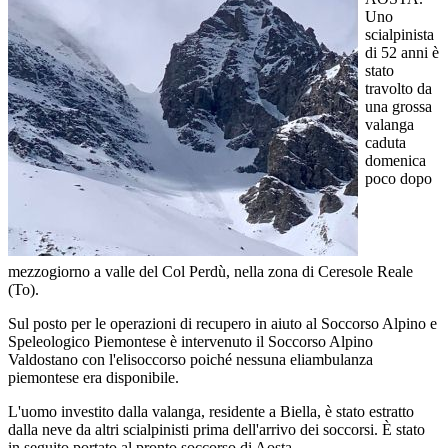
Uno
scialpinista
di 52 anni è
stato
travolto da
una grossa
valanga
caduta
domenica
poco dopo
mezzogiorno a valle del Col Perdù, nella zona di Ceresole Reale
(To).
Sul posto per le operazioni di recupero in aiuto al Soccorso Alpino e
Speleologico Piemontese è intervenuto il Soccorso Alpino
Valdostano con l'elisoccorso poiché nessuna eliambulanza
piemontese era disponibile.
L'uomo investito dalla valanga, residente a Biella, è stato estratto
dalla neve da altri scialpinisti prima dell'arrivo dei soccorsi. È stato
in seguito portato al pronto soccorso di Aosta.