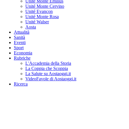
Unité Monte Emilius
Unité Monte Cervino
Unité Evançon
Unité Monte Rosa
Unité Walser
Aosta
Attualità
Sanità
Eventi
Sport
Economia
Rubriche
L'Accademia della Storia
La Coppia che Scoppia
La Salute su Aostaoggi.it
VideoFavole di Aostaoggi.it
Ricerca