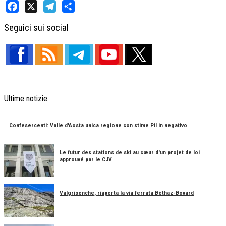
Facebook
X
Telegram
Share
Seguici sui social
Ultime notizie
Confesercenti: Valle d'Aosta unica regione con stime Pil in negativo
Le futur des stations de ski au cœur d'un projet de loi
approuvé par le CJV
Valgrisenche, riaperta la via ferrata Béthaz-Bovard