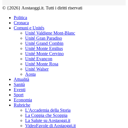
© {2026} Aostaoggi.it. Tutti i diritti riservati
Politica
Cronaca
Comuni e Unités
Unité Valdigne Mont-Blanc
Unité Gran Paradiso
Unité Grand Combin
Unité Monte Emilius
Unité Monte Cervino
Unité Evançon
Unité Monte Rosa
Unité Walser
Aosta
Attualità
Sanità
Eventi
Sport
Economia
Rubriche
L'Accademia della Storia
La Coppia che Scoppia
La Salute su Aostaoggi.it
VideoFavole di Aostaoggi.it