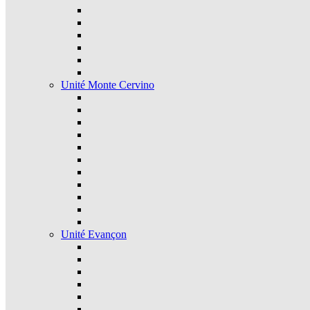
Unité Monte Cervino
Unité Evançon