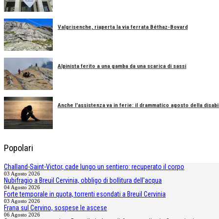
Valgrisenche, riaperta la via ferrata Béthaz-Bovard
Alpinista ferito a una gamba da una scarica di sassi
Anche l'assistenza va in ferie: il drammatico agosto della disabil
Popolari
Challand-Saint-Victor, cade lungo un sentiero: recuperato il corpo
03 Agosto 2026
Nubifragio a Breuil Cervinia, obbligo di bollitura dell'acqua
04 Agosto 2026
Forte temporale in quota, torrenti esondati a Breuil Cervinia
03 Agosto 2026
Frana sul Cervino, sospese le ascese
06 Agosto 2026