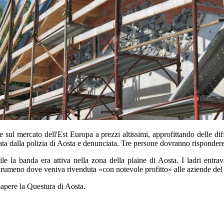
e sul mercato dell'Est Europa a prezzi altissimi, approfittando delle di
iduata dalla polizia di Aosta e denunciata. Tre persone dovranno risponder
e la banda era attiva nella zona della plaine di Aosta. I ladri entrav
 rumeno dove veniva rivenduta «con notevole profitto» alle aziende del se
 sapere la Questura di Aosta.