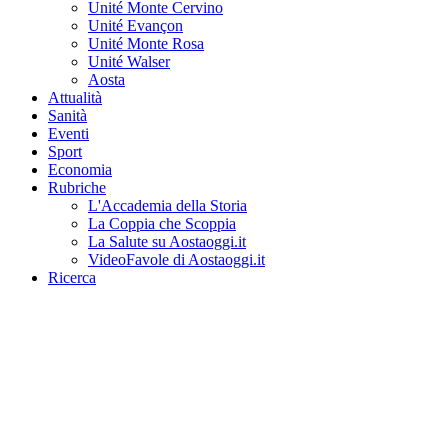
Unité Monte Cervino
Unité Evançon
Unité Monte Rosa
Unité Walser
Aosta
Attualità
Sanità
Eventi
Sport
Economia
Rubriche
L'Accademia della Storia
La Coppia che Scoppia
La Salute su Aostaoggi.it
VideoFavole di Aostaoggi.it
Ricerca