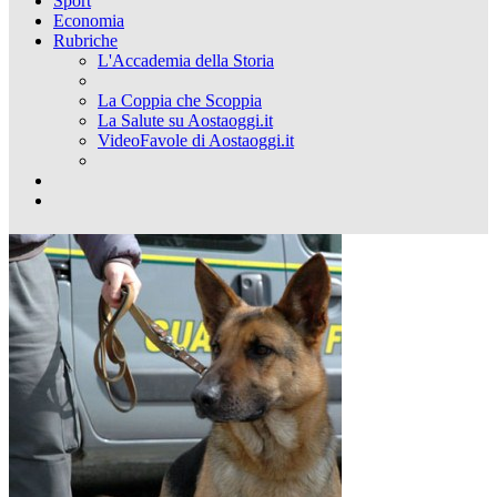
Sport
Economia
Rubriche
L'Accademia della Storia
La Coppia che Scoppia
La Salute su Aostaoggi.it
VideoFavole di Aostaoggi.it