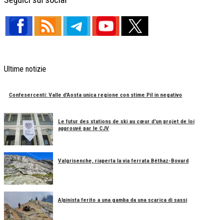
Ultime notizie
Confesercenti: Valle d'Aosta unica regione con stime Pil in negativo
Le futur des stations de ski au cœur d'un projet de loi
approuvé par le CJV
Valgrisenche, riaperta la via ferrata Béthaz-Bovard
Alpinista ferito a una gamba da una scarica di sassi