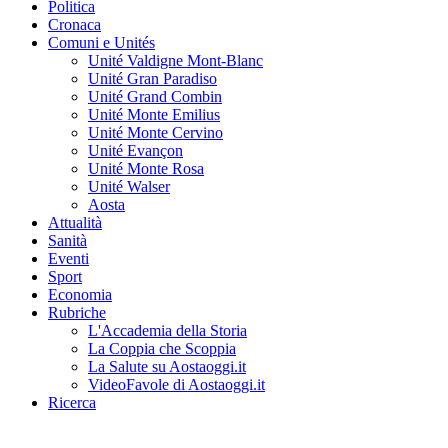
Politica
Cronaca
Comuni e Unités
Unité Valdigne Mont-Blanc
Unité Gran Paradiso
Unité Grand Combin
Unité Monte Emilius
Unité Monte Cervino
Unité Evançon
Unité Monte Rosa
Unité Walser
Aosta
Attualità
Sanità
Eventi
Sport
Economia
Rubriche
L'Accademia della Storia
La Coppia che Scoppia
La Salute su Aostaoggi.it
VideoFavole di Aostaoggi.it
Ricerca