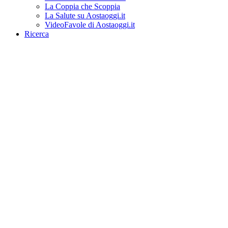
La Coppia che Scoppia
La Salute su Aostaoggi.it
VideoFavole di Aostaoggi.it
Ricerca