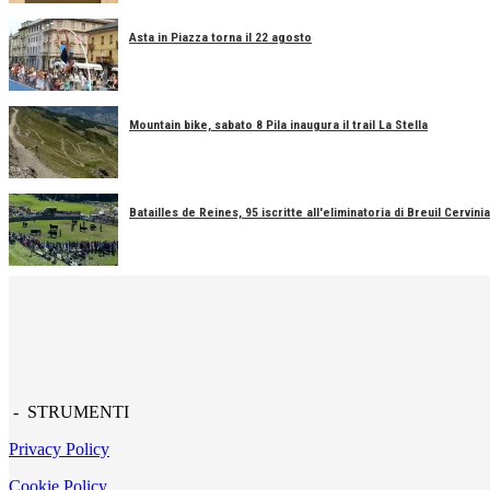
Asta in Piazza torna il 22 agosto
Mountain bike, sabato 8 Pila inaugura il trail La Stella
Batailles de Reines, 95 iscritte all'eliminatoria di Breuil Cervinia
- STRUMENTI
Privacy Policy
Cookie Policy