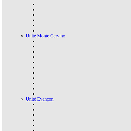
Unité Monte Cervino
Unité Evançon