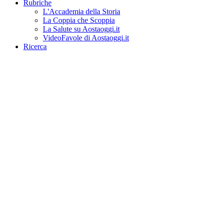
Rubriche
L'Accademia della Storia
La Coppia che Scoppia
La Salute su Aostaoggi.it
VideoFavole di Aostaoggi.it
Ricerca