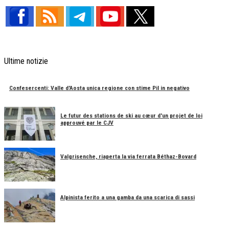
Ultime notizie
Confesercenti: Valle d'Aosta unica regione con stime Pil in negativo
Le futur des stations de ski au cœur d'un projet de loi
approuvé par le CJV
Valgrisenche, riaperta la via ferrata Béthaz-Bovard
Alpinista ferito a una gamba da una scarica di sassi