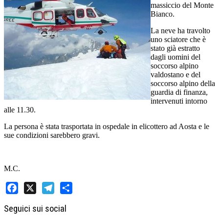
massiccio del Monte
Bianco.
La neve ha travolto
uno sciatore che è
stato già estratto
dagli uomini del
soccorso alpino
valdostano e del
soccorso alpino della
guardia di finanza,
intervenuti intorno
alle 11.30.
La persona è stata trasportata in ospedale in elicottero ad Aosta e le
sue condizioni sarebbero gravi.
M.C.
Facebook
X
Telegram
Share
Seguici sui social