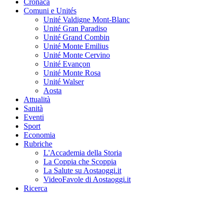
Cronaca
Comuni e Unités
Unité Valdigne Mont-Blanc
Unité Gran Paradiso
Unité Grand Combin
Unité Monte Emilius
Unité Monte Cervino
Unité Evançon
Unité Monte Rosa
Unité Walser
Aosta
Attualità
Sanità
Eventi
Sport
Economia
Rubriche
L'Accademia della Storia
La Coppia che Scoppia
La Salute su Aostaoggi.it
VideoFavole di Aostaoggi.it
Ricerca