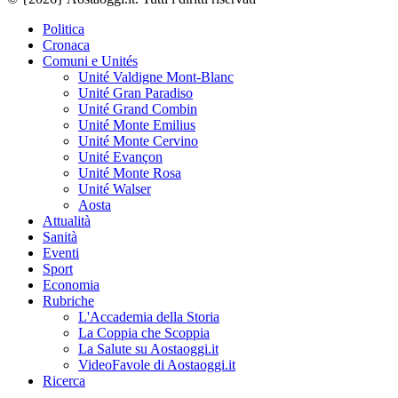
Politica
Cronaca
Comuni e Unités
Unité Valdigne Mont-Blanc
Unité Gran Paradiso
Unité Grand Combin
Unité Monte Emilius
Unité Monte Cervino
Unité Evançon
Unité Monte Rosa
Unité Walser
Aosta
Attualità
Sanità
Eventi
Sport
Economia
Rubriche
L'Accademia della Storia
La Coppia che Scoppia
La Salute su Aostaoggi.it
VideoFavole di Aostaoggi.it
Ricerca