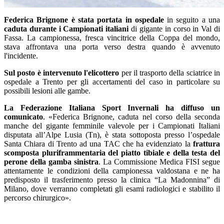
Federica Brignone è stata portata in ospedale
in seguito a una
caduta durante i Campionati italiani
di gigante in corso in Val di
Fassa. La campionessa, fresca vincitrice della Coppa del mondo,
stava affrontava una porta verso destra quando è avvenuto
l'incidente.
Sul posto è intervenuto l'elicottero
per il trasporto della sciatrice in
ospedale a Trento per gli accertamenti del caso in particolare su
possibili lesioni alle gambe.
La Federazione Italiana Sport Invernali ha diffuso un
comunicato
. «Federica Brignone, caduta nel corso della seconda
manche del gigante femminile valevole per i Campionati Italiani
disputata all’Alpe Lusia (Tn), è stata sottoposta presso l’ospedale
Santa Chiara di Trento ad una TAC che ha evidenziato la
frattura
scomposta pluriframmentaria del piatto tibiale e della testa del
perone della gamba sinistra
. La Commissione Medica FISI segue
attentamente le condizioni della campionessa valdostana e ne ha
predisposto il trasferimento presso la clinica “La Madonnina” di
Milano, dove verranno completati gli esami radiologici e stabilito il
percorso chirurgico».