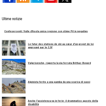
Ultime notizie
Confesercenti: Valle d'Aosta unica regione con stime Pil in negativo
Le futur des stations de ski au cœur d'un projet de loi
approuvé par le CJV
Valgrisenche, riaperta la via ferrata Béthaz-Bovard
Alpinista ferito a una gamba da una scarica di sassi
Anche l'assistenza va in ferie: il drammatico agosto della
disabilità