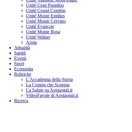
Unité Gran Paradiso
Unité Grand Combin
Unité Monte Emilius
Unité Monte Cervino
Unité Evançon
Unité Monte Rosa
Unité Walser
Aosta
Attualità
Sanità
Eventi
Sport
Economia
Rubriche
L'Accademia della Storia
La Coppia che Scoppia
La Salute su Aostaoggi.it
VideoFavole di Aostaoggi.it
Ricerca