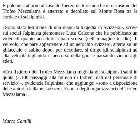
È polemica attorno al caso dell'aereo da turismo che in occasione del
Trofeo Mezzalama è atterrato e decollato sul Monte Rosa tra le
cordate di scialpinisti.
«Sono stato testimone di una mancata tragedia in Svizzera», scrive
sui social l'alpinista piemontese Luca Calzone che ha pubblicato un
video di quanto accaduto sabato scorso (nell'immagine in alto). Il
velivolo, che pare appartenere ad un aeroclub svizzero, atterra su un
ghiacciaio e subito dopo, per decollare, si dirige gli scialpinisti ad
alta velocità tagliando il percorso della gara e passando vicino agli
atleti.
«Era il giorno del Trofeo Mezzalama migliaia gli scialpinisti saliti in
quota (2.100 passaggi alla funivia di Indren, dati dal personale di
servizio)», evidenzia l'alpinista, che aggiunge: «sono a disposizione
delle autorità italiane, svizzere, Enac o degli organizzatori del Trofeo
Mezzalama».
Marco Camilli