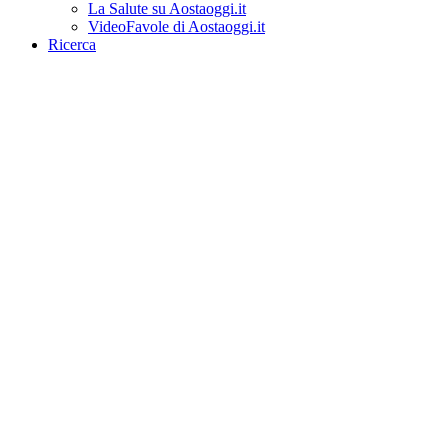
La Salute su Aostaoggi.it
VideoFavole di Aostaoggi.it
Ricerca