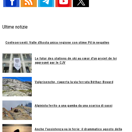
Ultime notizie
Confesercenti: Valle d'Aosta unica regione con stime Pil in negativo
Le futur des stations de ski au cœur d'un projet de loi
approuvé par le CJV
Valgrisenche, riaperta la via ferrata Béthaz-Bovard
Alpinista ferito a una gamba da una scarica di sassi
Anche l'assistenza va in ferie: il drammatico agosto della