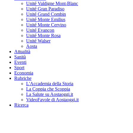
Unité Valdigne Mont-Blanc
Unité Gran Paradiso
Unité Grand Combin
Unité Monte Emilius
Unité Monte Cervino
Unité Evançon
Unité Monte Rosa
Unité Walser
Aosta
Attualità
Sanità
Eventi
Sport
Economia
Rubriche
L'Accademia della Storia
La Coppia che Scoppia
La Salute su Aostaoggi.it
VideoFavole di Aostaoggi.it
Ricerca