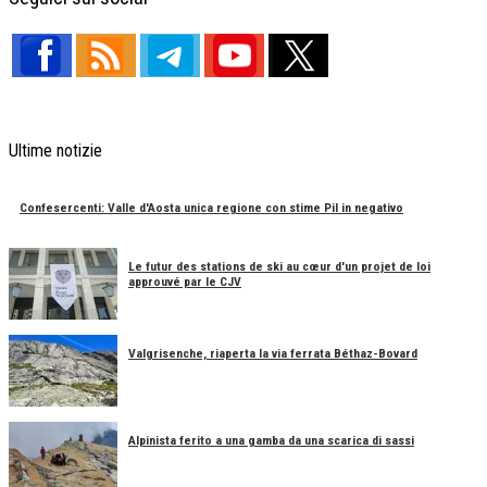
Ultime notizie
Confesercenti: Valle d'Aosta unica regione con stime Pil in negativo
Le futur des stations de ski au cœur d'un projet de loi
approuvé par le CJV
Valgrisenche, riaperta la via ferrata Béthaz-Bovard
Alpinista ferito a una gamba da una scarica di sassi