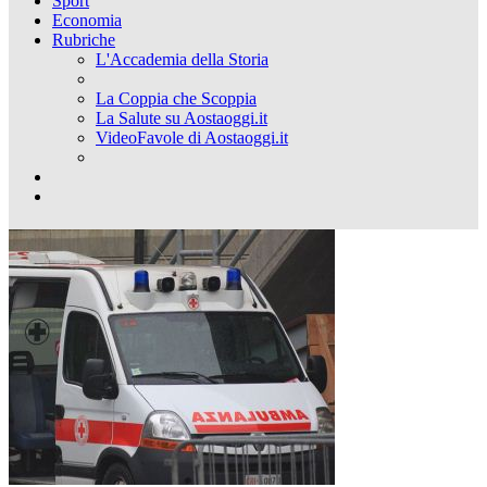
Sport
Economia
Rubriche
L'Accademia della Storia
La Coppia che Scoppia
La Salute su Aostaoggi.it
VideoFavole di Aostaoggi.it