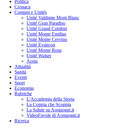
Politica
Cronaca
Comuni e Unités
Unité Valdigne Mont-Blanc
Unité Gran Paradiso
Unité Grand Combin
Unité Monte Emilius
Unité Monte Cervino
Unité Evançon
Unité Monte Rosa
Unité Walser
Aosta
Attualità
Sanità
Eventi
Sport
Economia
Rubriche
L'Accademia della Storia
La Coppia che Scoppia
La Salute su Aostaoggi.it
VideoFavole di Aostaoggi.it
Ricerca