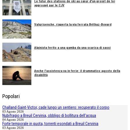
Le futur des stations de ski au cœur d'un projet de loi
approuvé par le CJV
Valgrisenche, riaperta la via ferrata Béthaz-Bovard
Alpinista ferito a una gamba da una scarica di sassi
Anche l'assistenza va in ferie: il drammatico agosto della
disabilità
Popolari
Challand-Saint-Victor, cade lungo un sentiero: recuperato il corpo
03 Agosto 2026
Nubifragio a Breuil Cervinia, obbligo di bollitura dell'acqua
04 Agosto 2026
Forte temporale in quota, torrenti esondati a Breuil Cervinia
03 Agosto 2026