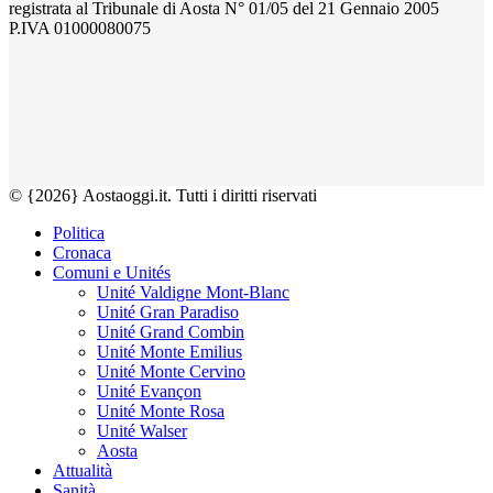
registrata al Tribunale di Aosta N° 01/05 del 21 Gennaio 2005
P.IVA 01000080075
© {2026} Aostaoggi.it. Tutti i diritti riservati
Politica
Cronaca
Comuni e Unités
Unité Valdigne Mont-Blanc
Unité Gran Paradiso
Unité Grand Combin
Unité Monte Emilius
Unité Monte Cervino
Unité Evançon
Unité Monte Rosa
Unité Walser
Aosta
Attualità
Sanità