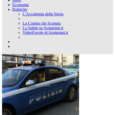
Sport
Economia
Rubriche
L'Accademia della Storia
La Coppia che Scoppia
La Salute su Aostaoggi.it
VideoFavole di Aostaoggi.it