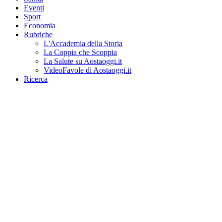
Eventi
Sport
Economia
Rubriche
L'Accademia della Storia
La Coppia che Scoppia
La Salute su Aostaoggi.it
VideoFavole di Aostaoggi.it
Ricerca