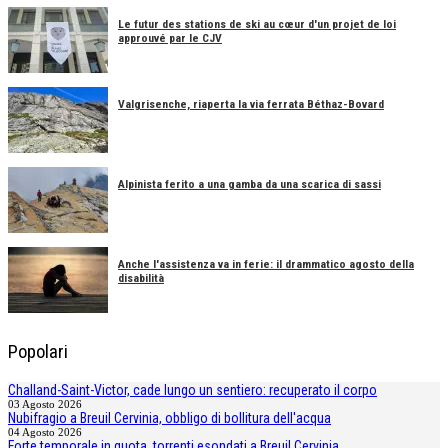
Le futur des stations de ski au cœur d'un projet de loi
approuvé par le CJV
Valgrisenche, riaperta la via ferrata Béthaz-Bovard
Alpinista ferito a una gamba da una scarica di sassi
Anche l'assistenza va in ferie: il drammatico agosto della
disabilità
Popolari
Challand-Saint-Victor, cade lungo un sentiero: recuperato il corpo
03 Agosto 2026
Nubifragio a Breuil Cervinia, obbligo di bollitura dell'acqua
04 Agosto 2026
Forte temporale in quota, torrenti esondati a Breuil Cervinia