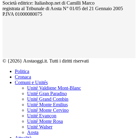
Società editrice: Italiashop.net di Camilli Marco
registrata al Tribunale di Aosta N° 01/05 del 21 Gennaio 2005
P.IVA 01000080075
© {2026} Aostaoggi.it. Tutti i diritti riservati
Politica
Cronaca
Comuni e Unités
Unité Valdigne Mont-Blanc
Unité Gran Paradiso
Unité Grand Combin
Unité Monte Emilius
Unité Monte Cervino
Unité Evançon
Unité Monte Rosa
Unité Walser
Aosta
Attualità