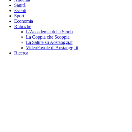
Sanità
Eventi
Sport
Economia
Rubriche
L'Accademia della Storia
La Coppia che Scoppia
La Salute su Aostaoggi.it
VideoFavole di Aostaoggi.it
Ricerca