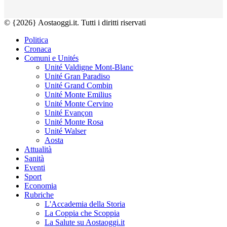
© {2026} Aostaoggi.it. Tutti i diritti riservati
Politica
Cronaca
Comuni e Unités
Unité Valdigne Mont-Blanc
Unité Gran Paradiso
Unité Grand Combin
Unité Monte Emilius
Unité Monte Cervino
Unité Evançon
Unité Monte Rosa
Unité Walser
Aosta
Attualità
Sanità
Eventi
Sport
Economia
Rubriche
L'Accademia della Storia
La Coppia che Scoppia
La Salute su Aostaoggi.it