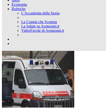
Sport
Economia
Rubriche
L'Accademia della Storia
La Coppia che Scoppia
La Salute su Aostaoggi.it
VideoFavole di Aostaoggi.it