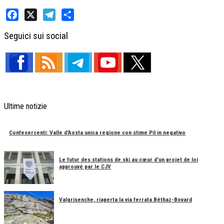
Facebook
X
Telegram
Share
Seguici sui social
Ultime notizie
Confesercenti: Valle d'Aosta unica regione con stime Pil in negativo
Le futur des stations de ski au cœur d'un projet de loi
approuvé par le CJV
Valgrisenche, riaperta la via ferrata Béthaz-Bovard