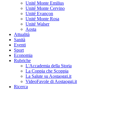
Unité Monte Emilius
Unité Monte Cervino
Unité Evançon
Unité Monte Rosa
Unité Walser
Aosta
Attualità
Sanità
Eventi
Sport
Economia
Rubriche
L'Accademia della Storia
La Coppia che Scoppia
La Salute su Aostaoggi.it
VideoFavole di Aostaoggi.it
Ricerca