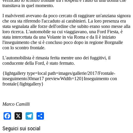
verificato lo scontro frontale tra i sospetti e l'auto di una donna che
transitava in quel momento.
I malviventi avevano da poco cercato di raggirare un'anziana signora
che ora sta riferendo l'accaduto ai carabinieri. La loro presenza era
stata segnalata alle forze dell'ordine che subito erano sono messe alla
loro ricerca. L'automobile su cui viaggiavano, una Ford Fiesta, è
stata intercettata da una Volante in via Roma e da lì è iniziato
l'inseguimento che si è concluso poco dopo in regione Borgnalle
con lo scontro frontale.
L'automobilista è rimasta ferita mentre uno dei fuggitivi, il
conducente della Ford, è stato fermato.
{lightgallery type=local path=images/gallerie/2017/Frontale-
inseguimento30mar17 previewWidth=120}Inseguimento con
frontale{/lightgallery}
Marco Camilli
Facebook
X
Telegram
Share
Seguici sui social