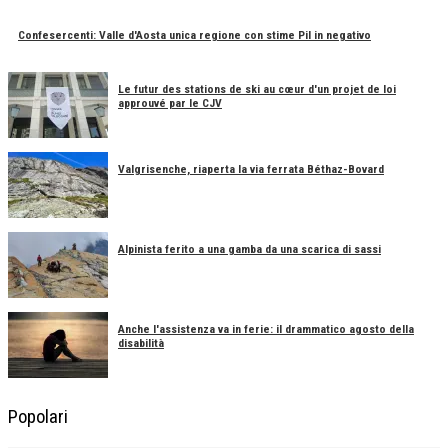
Confesercenti: Valle d'Aosta unica regione con stime Pil in negativo
Le futur des stations de ski au cœur d'un projet de loi
approuvé par le CJV
Valgrisenche, riaperta la via ferrata Béthaz-Bovard
Alpinista ferito a una gamba da una scarica di sassi
Anche l'assistenza va in ferie: il drammatico agosto della
disabilità
Popolari