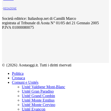
-
REDAZIONE
Società editrice: Italiashop.net di Camilli Marco
registrata al Tribunale di Aosta N° 01/05 del 21 Gennaio 2005
P.IVA 01000080075
© {2026} Aostaoggi.it. Tutti i diritti riservati
Politica
Cronaca
Comuni e Unités
Unité Valdigne Mont-Blanc
Unité Gran Paradiso
Unité Grand Combin
Unité Monte Emilius
Unité Monte Cervino
Unité Evançon