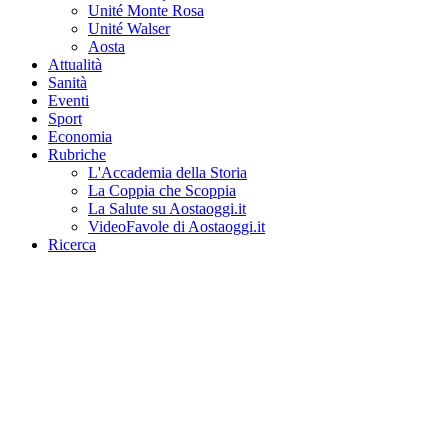
Unité Monte Rosa
Unité Walser
Aosta
Attualità
Sanità
Eventi
Sport
Economia
Rubriche
L'Accademia della Storia
La Coppia che Scoppia
La Salute su Aostaoggi.it
VideoFavole di Aostaoggi.it
Ricerca