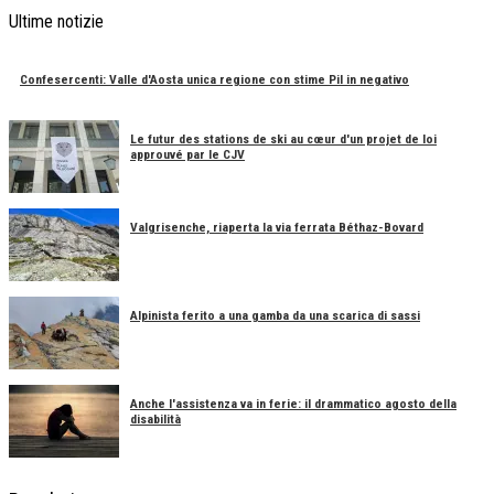
Ultime notizie
Confesercenti: Valle d'Aosta unica regione con stime Pil in negativo
Le futur des stations de ski au cœur d'un projet de loi
approuvé par le CJV
Valgrisenche, riaperta la via ferrata Béthaz-Bovard
Alpinista ferito a una gamba da una scarica di sassi
Anche l'assistenza va in ferie: il drammatico agosto della
disabilità