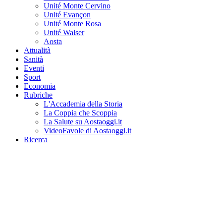
Unité Monte Cervino
Unité Evançon
Unité Monte Rosa
Unité Walser
Aosta
Attualità
Sanità
Eventi
Sport
Economia
Rubriche
L'Accademia della Storia
La Coppia che Scoppia
La Salute su Aostaoggi.it
VideoFavole di Aostaoggi.it
Ricerca