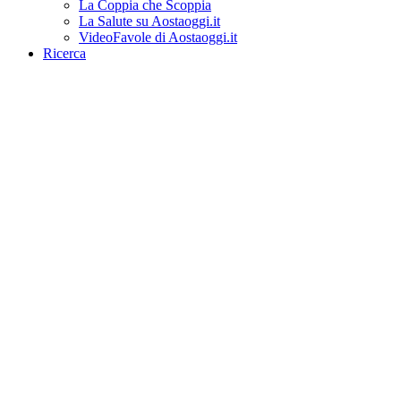
La Coppia che Scoppia
La Salute su Aostaoggi.it
VideoFavole di Aostaoggi.it
Ricerca