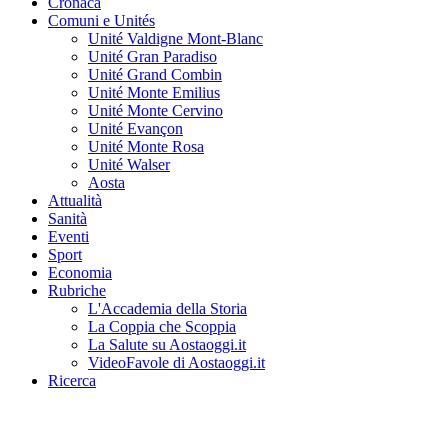
Cronaca
Comuni e Unités
Unité Valdigne Mont-Blanc
Unité Gran Paradiso
Unité Grand Combin
Unité Monte Emilius
Unité Monte Cervino
Unité Evançon
Unité Monte Rosa
Unité Walser
Aosta
Attualità
Sanità
Eventi
Sport
Economia
Rubriche
L'Accademia della Storia
La Coppia che Scoppia
La Salute su Aostaoggi.it
VideoFavole di Aostaoggi.it
Ricerca