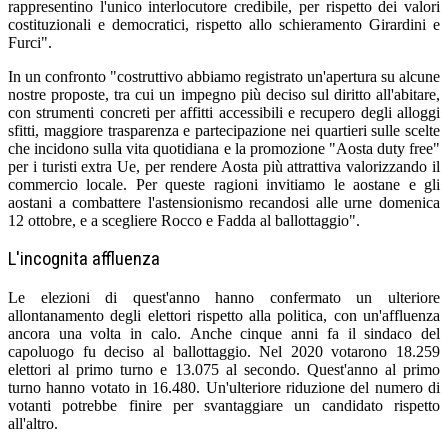
rappresentino l'unico interlocutore credibile, per rispetto dei valori
costituzionali e democratici, rispetto allo schieramento Girardini e
Furci".
In un confronto "costruttivo abbiamo registrato un'apertura su alcune
nostre proposte, tra cui un impegno più deciso sul diritto all'abitare,
con strumenti concreti per affitti accessibili e recupero degli alloggi
sfitti, maggiore trasparenza e partecipazione nei quartieri sulle scelte
che incidono sulla vita quotidiana e la promozione "Aosta duty free"
per i turisti extra Ue, per rendere Aosta più attrattiva valorizzando il
commercio locale. Per queste ragioni invitiamo le aostane e gli
aostani a combattere l'astensionismo recandosi alle urne domenica
12 ottobre, e a scegliere Rocco e Fadda al ballottaggio".
L'incognita affluenza
Le elezioni di quest'anno hanno confermato un ulteriore
allontanamento degli elettori rispetto alla politica, con un'affluenza
ancora una volta in calo. Anche cinque anni fa il sindaco del
capoluogo fu deciso al ballottaggio. Nel 2020 votarono 18.259
elettori al primo turno e 13.075 al secondo. Quest'anno al primo
turno hanno votato in 16.480. Un'ulteriore riduzione del numero di
votanti potrebbe finire per svantaggiare un candidato rispetto
all'altro.