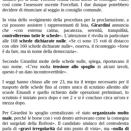
così come l'assessore uscente Forcellati. I due dunque potrebbero
decidere di rinunciare al seggio in consiglio comunale.
In vista dello svolgimento della procedura per la proclamazione, a
cui possono assistere i rappresentanti di lista,
Girardini
annuncia
che «con estrema calma, pacatezza, serenità, tranquillità,
controlleremo tutte le schede
». L'attenzione è rivolta in particolare
alle 168
schede dichiarate nulle
. «Se ci sono 15 voti di distacco
con oltre 160 schede dichiarate nulle», osserva, il riconteggio «forse
è da fare, ma in nome della democrazia».
Secondo Girardini molte delle schede nulle, spiega, riportavano il
suo nome. «C'era molta
tensione allo spoglio
in alcuni tavoli,
questo è un dato incontrovertibile».
I seggi hanno chiuso alle ore 23, ma tra il tempo necessario per il
trasporto delle schede fino al centro unico di scrutinio allestito alle
scuole Einaudi e quello richiesto dalle operazioni preliminari, lo
scrutinio è iniziato poco dopo e ore 2 e si è concluso circa un'ora e
mezza dopo.
Per Girardini lo spoglio centralizzato «è stato
organizzato molto
male
, perché le borse con i voti dentro arrivavano come la consegna
dei surgelati della Bofrost». Il candidato sindaco del centrodestra
parla di «
gravi irregolarità
dal mio punto di vista», ma «
nulla di