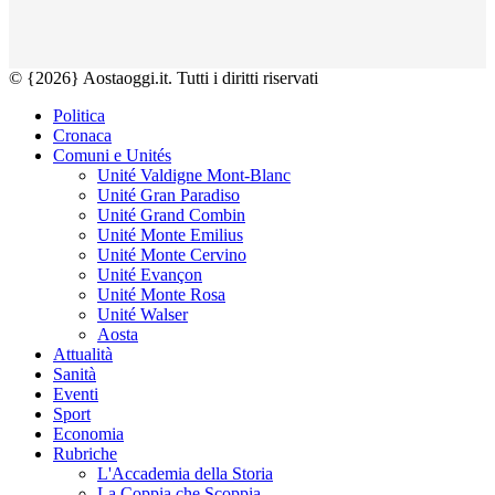
© {2026} Aostaoggi.it. Tutti i diritti riservati
Politica
Cronaca
Comuni e Unités
Unité Valdigne Mont-Blanc
Unité Gran Paradiso
Unité Grand Combin
Unité Monte Emilius
Unité Monte Cervino
Unité Evançon
Unité Monte Rosa
Unité Walser
Aosta
Attualità
Sanità
Eventi
Sport
Economia
Rubriche
L'Accademia della Storia
La Coppia che Scoppia