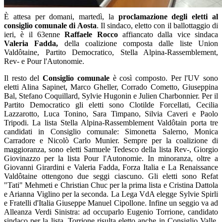
È attesa per domani, martedì, la
proclamazione degli eletti al
consiglio comunale di Aosta
. Il sindaco, eletto con il ballottaggio di
ieri, è il 63enne
Raffaele Rocco
affiancato dalla vice sindaca
Valeria Fadda,
della coalizione composta dalle liste Union
Valdôtaine, Partito Democratico, Stella Alpina-Rassemblement,
Rev- e Pour l'Autonomie.
Il resto del
Consiglio comunale
è così composto. Per l'UV sono
eletti Alina Sapinet, Marco Gheller, Corrado Cometto, Giuseppina
Bal, Stefano Coquillard, Sylvie Hugonin e Julien Charbonnier. Per il
Partito Democratico gli eletti sono Clotilde Forcellati, Cecilia
Lazzarotto, Luca Tonino, Sara Timpano, Silvia Caveri e Paolo
Tripodi. La lista Stella Alpina-Rassemblement Valdôtain porta tre
candidati in Consiglio comunale: Simonetta Salerno, Monica
Carradore e Nicolò Carlo Munier. Sempre per la coalizione di
maggioranza, sono eletti Samuele Tedesco della lista Rev-, Giorgio
Giovinazzo per la lista Pour l'Autonomie. In minoranza, oltre a
Giovanni Girardini e Valeria Fadda, Forza Italia e La Renaissance
Valdôtaine ottengono due seggi ciascuno. Gli eletti sono Refat
"Tati" Mehmeti e Christian Chuc per la prima lista e Cristina Dattola
e Arianna Viglino per la seconda. La Lega VdA elegge Sylvie Spirli
e Fratelli d'Italia Giuseppe Manuel Cipollone. Infine un seggio va ad
Alleanza Verdi Sinistra: ad occuparlo Eugenio Torrione, candidato
sindaco per la lista. Torrione risulta eletto anche in Consiglio Valle,