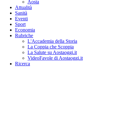
Aosta
Attualità
Sanità
Eventi
Sport
Economia
Rubriche
L'Accademia della Storia
La Coppia che Scoppia
La Salute su Aostaoggi.it
VideoFavole di Aostaoggi.it
Ricerca