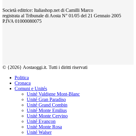
Società editrice: Italiashop.net di Camilli Marco
registrata al Tribunale di Aosta N° 01/05 del 21 Gennaio 2005
P.IVA 01000080075
© {2026} Aostaoggi.it. Tutti i diritti riservati
Politica
Cronaca
Comuni e Unités
Unité Valdigne Mont-Blanc
Unité Gran Paradiso
Unité Grand Combin
Unité Monte Emilius
Unité Monte Cervino
Unité Evançon
Unité Monte Rosa
Unité Walser