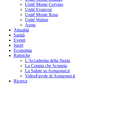
Unité Monte Cervino
Unité Evançon
Unité Monte Rosa
Unité Walser
Aosta
Attualità
Sanità
Eventi
Sport
Economia
Rubriche
L'Accademia della Storia
La Coppia che Scoppia
La Salute su Aostaoggi.it
VideoFavole di Aostaoggi.it
Ricerca