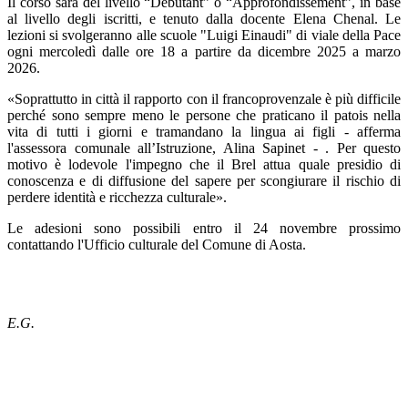
Il corso sarà del livello “Débutant” o “Approfondissement”, in base
al livello degli iscritti, e tenuto dalla docente Elena Chenal. Le
lezioni si svolgeranno alle scuole "Luigi Einaudi" di viale della Pace
ogni mercoledì dalle ore 18 a partire da dicembre 2025 a marzo
2026.
«Soprattutto in città il rapporto con il francoprovenzale è più difficile
perché sono sempre meno le persone che praticano il patois nella
vita di tutti i giorni e tramandano la lingua ai figli - afferma
l'assessora comunale all’Istruzione, Alina Sapinet - . Per questo
motivo è lodevole l'impegno che il Brel attua quale presidio di
conoscenza e di diffusione del sapere per scongiurare il rischio di
perdere identità e ricchezza culturale».
Le adesioni sono possibili entro il 24 novembre prossimo
contattando l'Ufficio culturale del Comune di Aosta.
E.G.