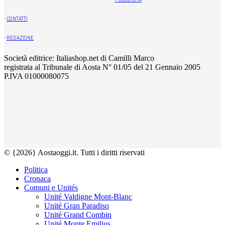
-
CONTATTI
-
REDAZIONE
Società editrice: Italiashop.net di Camilli Marco
registrata al Tribunale di Aosta N° 01/05 del 21 Gennaio 2005
P.IVA 01000080075
© {2026} Aostaoggi.it. Tutti i diritti riservati
Politica
Cronaca
Comuni e Unités
Unité Valdigne Mont-Blanc
Unité Gran Paradiso
Unité Grand Combin
Unité Monte Emilius